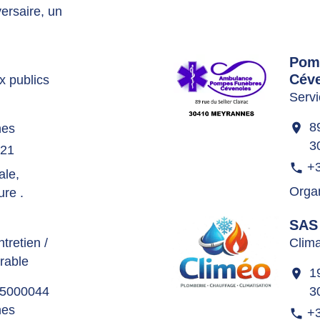
versaire, un
Pom
Cév
x publics
Servi
8
location_on
nes
3
 21
+3
phone
ale,
Organ
ure .
SAS
tretien /
Clima
rable
1
location_on
15000044
3
nes
+3
phone