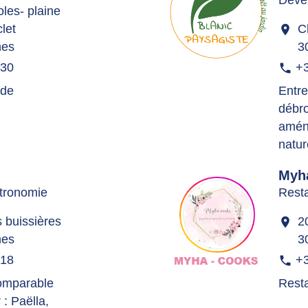
les- plaine
clet
C
location_on
nes
3
 30
+3
phone
 de
Entre
débro
amén
natur
Myh
stronomie
Resta
 buissières
2
location_on
nes
3
 18
+3
phone
comparable
Resta
: Paëlla,