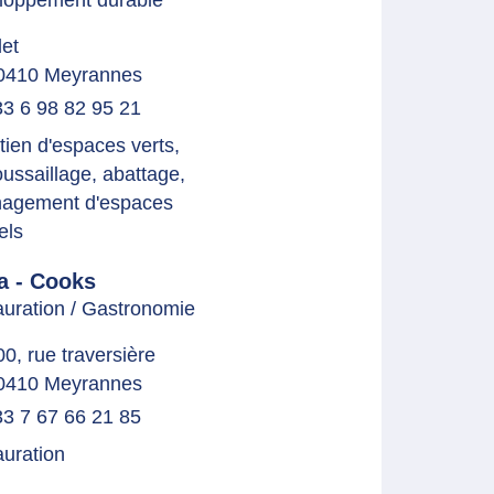
let
0410 Meyrannes
3 6 98 82 95 21
tien d'espaces verts,
ussaillage, abattage,
agement d'espaces
els
a - Cooks
uration / Gastronomie
00, rue traversière
0410 Meyrannes
3 7 67 66 21 85
uration