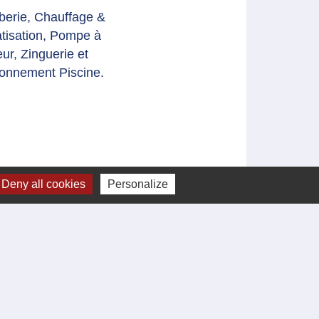
berie, Chauffage &
tisation, Pompe à
ur, Zinguerie et
onnement Piscine.
Deny all cookies
Personalize
Intercommunalité
Communauté de communes de
Cèze Cévennes