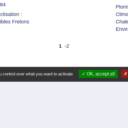
 84
Plom
tisation :
Clima
ibles Frelons
Chale
Envir
1
-2
 control over what you want to activate
OK, accept all
Liens
Certificat d'immatriculation
Régler facture d'eau par carte bancaire