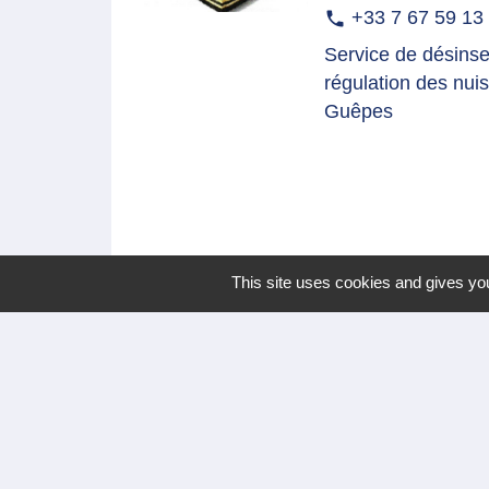
+33 7 67 59 13
phone
Service de désinsec
régulation des nuis
Guêpes
This site uses cookies and gives you
Nous contacter
Commune de Meyrannes
2 rue Royal