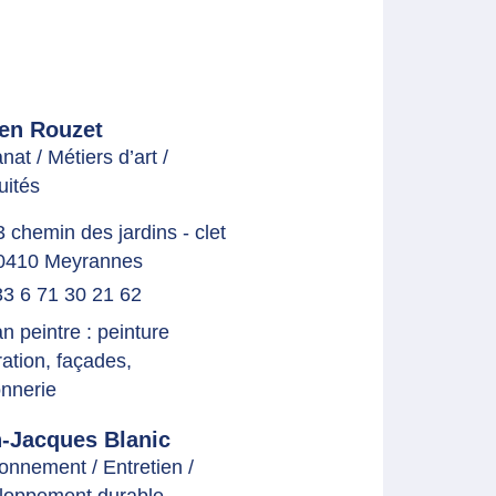
en Rouzet
anat / Métiers d’art /
uités
3 chemin des jardins - clet
0410 Meyrannes
3 6 71 30 21 62
an peintre : peinture
ation, façades,
nnerie
-Jacques Blanic
onnement / Entretien /
loppement durable