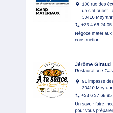
108 rue des éco
location_on
de clet ouest - 
30410 Meyran
+33 4 66 24 05
phone
Négoce matériaux
construction
Jérôme Giraud
Restauration / Ga
91 impasse des
location_on
30410 Meyran
+33 6 37 68 85
phone
Un savoir faire in
pour vous préparer 