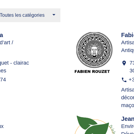
Toutes les catégories
a
Fabi
d’art /
Artis
Antiq
et - clairac
7
location_on
nes
3
 74
+3
phone
Artis
décor
maço
Jean
ux
Envir
Déve