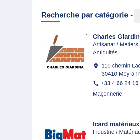
Recherche par catégorie -
Charles Giardin
Artisanat / Métiers 
Antiquités
119 chemin Laqu
location_on
30410 Meyran
+33 4 66 24 16
phone
Maçonnerie
Icard matériaux
Industrie / Matéria