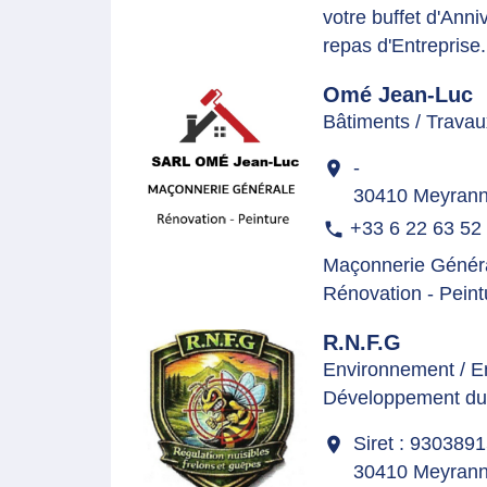
votre buffet d'Anni
repas d'Entreprise.
Omé Jean-Luc
Bâtiments / Travau
-
location_on
30410 Meyran
+33 6 22 63 52
phone
Maçonnerie Génér
Rénovation - Peint
R.N.F.G
Environnement / En
Développement du
Siret : 930389
location_on
30410 Meyran