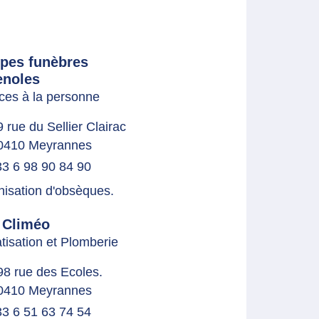
pes funèbres
enoles
ces à la personne
9 rue du Sellier Clairac
0410 Meyrannes
3 6 98 90 84 90
isation d'obsèques.
 Climéo
tisation et Plomberie
98 rue des Ecoles.
0410 Meyrannes
3 6 51 63 74 54