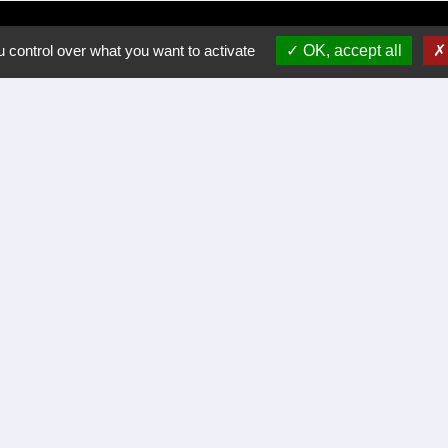
 control over what you want to activate
OK, accept all
Liens
Certificat d'immatriculation
Régler facture d'eau par carte bancaire
Office du Tourisme Cèze Cévennes
Visite virtuelle Eglise Romane XII Siécle.
Démarches administratives
alité
-
Accessibilité
-
Plan du site
-
Gestion des cookie
Site créé en partenariat avec Réseau des Communes