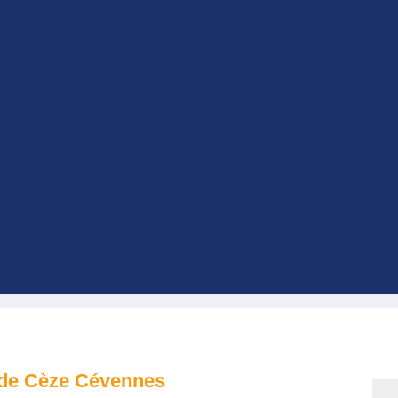
é
e Cèze Cévennes