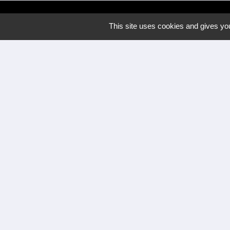
This site uses cookies and gives you
Nous contacter
Commune de Meyrannes
2 rue Royal
30410 Meyrannes - FRANCE
Formulaire de contact
tél. 04 66 24 05 02
Facebook
Mentions légales
-
Politique de confidenti