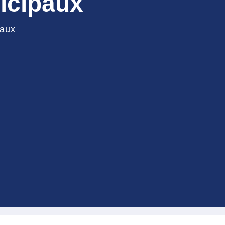
icipaux
paux