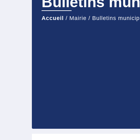
Bulletins mun
Accueil
/
Mairie
/
Bulletins munici