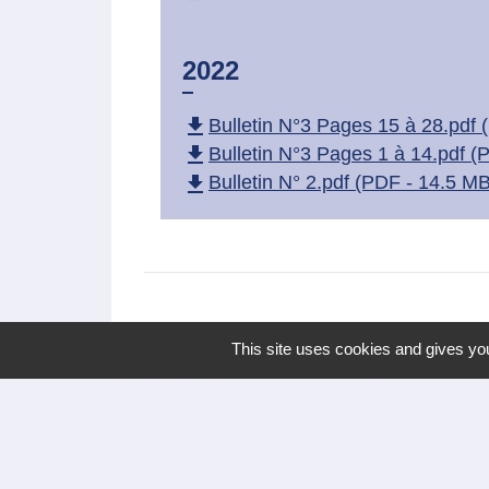
2022
file_download
Bulletin N°3 Pages 15 à 28.pdf
file_download
Bulletin N°3 Pages 1 à 14.pdf 
file_download
Bulletin N° 2.pdf (PDF - 14.5 MB
This site uses cookies and gives you
Nous contacter