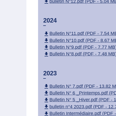
file_download
bulletin N°12.pdf (PDF - 5.04 M
2024
file_download
Bulletin N°11.pdf (PDF - 7.54 M
file_download
Bulletin N°10.pdf (PDF - 8.67 M
file_download
Bulletin N°9.pdf (PDF - 7.77 MB
file_download
Bulletin N°8.pdf (PDF - 7.48 MB
2023
file_download
Bulletin N° 7.pdf (PDF - 13.82 
file_download
Bulletin N° 6 _Printemps.pdf (P
file_download
Bulletin N° 5 _Hiver.pdf (PDF -
file_download
bulletin n°4 2023.pdf (PDF - 12
file_download
Bulletin Intermédiaire.pdf (PDF