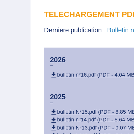
TELECHARGEMENT PD
Derniere publication :
Bulletin 
2026
file_download
bulletin n°16.pdf (PDF - 4.04 MB
2025
file_download
bulletin N°15.pdf (PDF - 8.85 M
file_download
bulletin n°14.pdf (PDF - 5.64 MB
file_download
bulletin N°13.pdf (PDF - 9.07 M