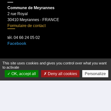
Commune de Meyrannes
2 rue Royal
30410 Meyrannes - FRANCE
Formulaire de contact
tél. 04 66 24 05 02
Facebook
This site uses cookies and gives you control over what you want
Liens
to activate
OK, accept all
Deny all cookies
Personalize
Certificat d'immatriculation
Régler facture d'eau par carte bancaire
Office du Tourisme Cèze Cévennes
Visite virtuelle Eglise Romane XII Siécle.
Démarches administratives