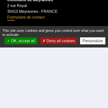
2 rue Royal
30410 Meyrannes - FRANCE
Formulaire de contact
tél. 04 66 24 05 02
This site uses cookies and gives you control over what you want
Facebook
to activate
OK, accept all
Deny all cookies
Personalize
Liens
Certificat d'immatriculation
Régler facture d'eau par carte bancaire
Office du Tourisme Cèze Cévennes
Visite virtuelle Eglise Romane XII Siécle.
Démarches administratives
Intercommunalité