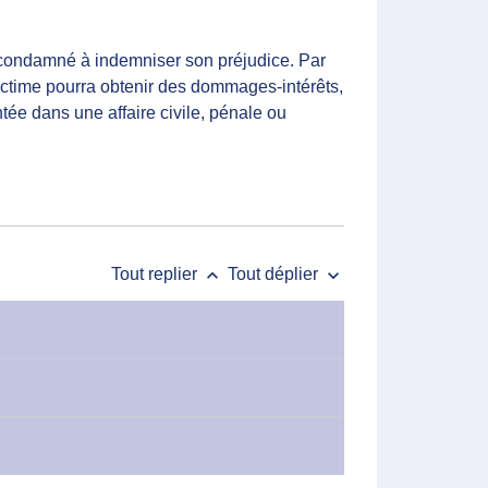
 condamné à indemniser son préjudice. Par
victime pourra obtenir des dommages-intérêts,
tée dans une affaire civile, pénale ou
keyboard_arrow_up
keyboard_arrow_down
Tout replier
Tout déplier