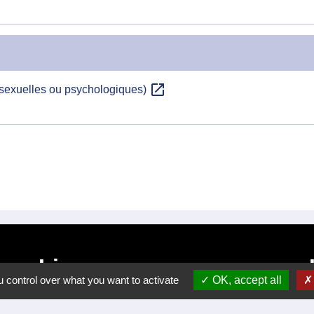
open_in_new
 sexuelles ou psychologiques)
Liens
 control over what you want to activate
OK, accept all