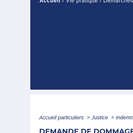
Accueil
/
Vie pratique
/
Démarches 
Accueil particuliers
>
Justice
>
Indemn
DEMANDE DE DOMMAGES