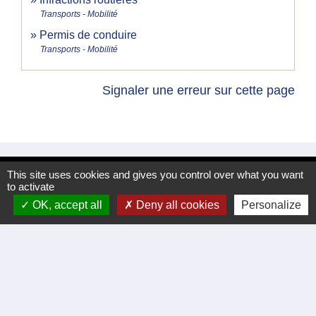
Transports - Mobilité
Permis de conduire
Transports - Mobilité
Signaler une erreur sur cette page
This site uses cookies and gives you control over what you want
Nous contacter
to activate
OK, accept all
Deny all cookies
Personalize
Commune de Meyrannes
2 rue Royal
30410 Meyrannes - FRANCE
Formulaire de contact
tél. 04 66 24 05 02
Facebook