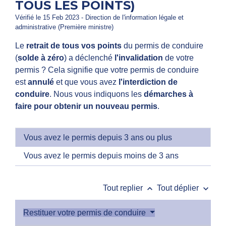
TOUS LES POINTS)
Vérifié le 15 Feb 2023 - Direction de l'information légale et
administrative (Première ministre)
Le
retrait de tous vos points
du permis de conduire
(
solde à zéro
) a déclenché
l'invalidation
de votre
permis ? Cela signifie que votre permis de conduire
est
annulé
et que vous avez
l'interdiction de
conduire
. Nous vous indiquons les
démarches à
faire pour obtenir un nouveau permis
.
Vous avez le permis depuis 3 ans ou plus
Vous avez le permis depuis moins de 3 ans
keyboard_arrow_up
keyboard_arrow_down
Tout replier
Tout déplier
Restituer votre permis de conduire