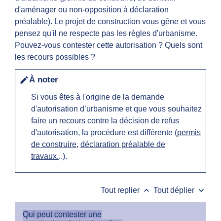
d'aménager ou non-opposition à déclaration
préalable). Le projet de construction vous gêne et vous
pensez qu'il ne respecte pas les règles d'urbanisme.
Pouvez-vous contester cette autorisation ? Quels sont
les recours possibles ?
À noter
edit
Si vous êtes à l'origine de la demande
d'autorisation d’urbanisme et que vous souhaitez
faire un recours contre la décision de refus
d'autorisation, la procédure est différente (
permis
de construire
,
déclaration préalable de
travaux.
..).
keyboard_arrow_up
keyboard_arrow_down
Tout replier
Tout déplier
Qui peut contester une