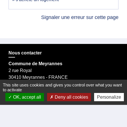
Signaler une erreur sur cette page
Nous contacter
Commune de Meyrannes
2 rue Royal
30410 Meyrannes - FRANCE
Formulaire de contact
This site uses cookies and gives you control over what you want
to activate
OK, accept all
Deny all cookies
Personalize
tél. 04 66 24 05 02
Facebook