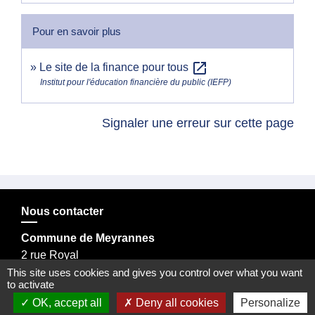
Pour en savoir plus
open_in_new
Le site de la finance pour tous
Institut pour l'éducation financière du public (IEFP)
Signaler une erreur sur cette page
Nous contacter
Commune de Meyrannes
2 rue Royal
30410 Meyrannes - FRANCE
This site uses cookies and gives you control over what you want
to activate
Formulaire de contact
OK, accept all
Deny all cookies
Personalize