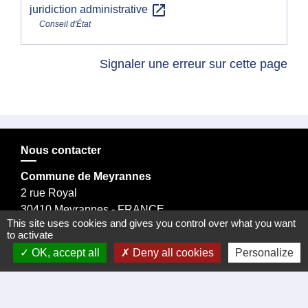
open_in_new
juridiction administrative
Conseil d'État
Signaler une erreur sur cette page
Nous contacter
Commune de Meyrannes
2 rue Royal
30410 Meyrannes - FRANCE
This site uses cookies and gives you control over what you want
Formulaire de contact
to activate
OK, accept all
Deny all cookies
Personalize
tél. 04 66 24 05 02
Facebook