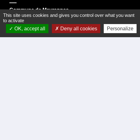
Commune de Meyrannes
This site uses cookies and gives you control over what you want
2 rue Royal
to activate
30410 Meyrannes - FRANCE
OK, accept all
Deny all cookies
Personalize
Formulaire de contact
tél. 04 66 24 05 02
Facebook
Liens
Certificat d'immatriculation
Régler facture d'eau par carte bancaire
Office du Tourisme Cèze Cévennes
Visite virtuelle Eglise Romane XII Siécle.
Démarches administratives