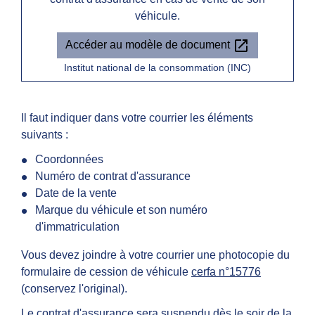
véhicule.
open_in_new
Accéder au modèle de document
Institut national de la consommation (INC)
Il faut indiquer dans votre courrier les éléments
suivants :
Coordonnées
Numéro de contrat d'assurance
Date de la vente
Marque du véhicule et son numéro
d'immatriculation
Vous devez joindre à votre courrier une photocopie du
formulaire de cession de véhicule
cerfa n°15776
(conservez l'original).
Le contrat d'assurance sera suspendu dès le soir de la