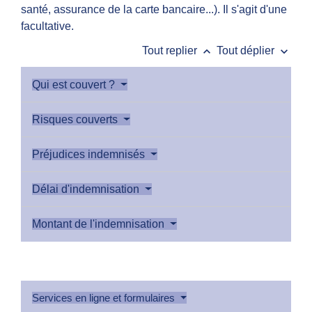
santé, assurance de la carte bancaire...). Il s'agit d'une
facultative.
keyboard_arrow_up
keyboard_arrow_down
Tout replier
Tout déplier
Qui est couvert ?
Risques couverts
Préjudices indemnisés
Délai d'indemnisation
Montant de l'indemnisation
Services en ligne et formulaires