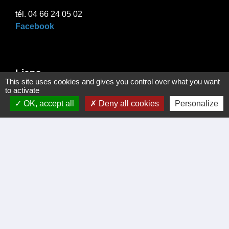
tél. 04 66 24 05 02
Facebook
Liens
This site uses cookies and gives you control over what you want
to activate
Certificat d'immatriculation
OK, accept all
Deny all cookies
Personalize
Régler facture d'eau par carte bancaire
Office du Tourisme Cèze Cévennes
Visite virtuelle Eglise Romane XII Siécle.
Démarches administratives
Intercommunalité
Communauté de communes de Cèze Cévennes
Prefecture du Gard