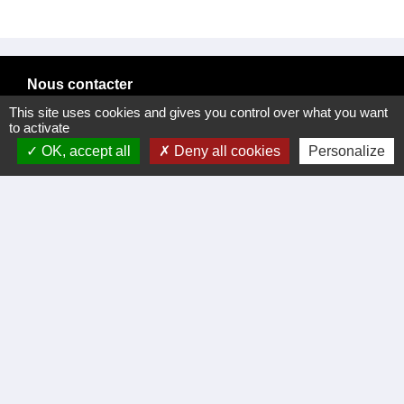
Nous contacter
This site uses cookies and gives you control over what you want
Commune de Meyrannes
to activate
2 rue Royal
OK, accept all
Deny all cookies
Personalize
30410 Meyrannes - FRANCE
Formulaire de contact
tél. 04 66 24 05 02
Facebook
Liens
Certificat d'immatriculation
Régler facture d'eau par carte bancaire