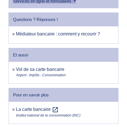
Services en ligne et formulaires
Questions ? Réponses !
Médiateur bancaire : comment y recourir ?
Et aussi
Vol de sa carte bancaire
Argent - Impôts - Consommation
Pour en savoir plus
open_in_new
La carte bancaire
Institut national de la consommation (INC)