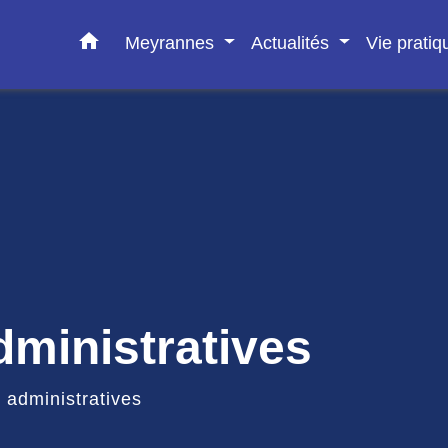
home
Meyrannes
Actualités
Vie prati
ministratives
administratives