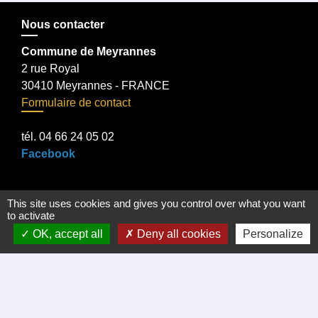
Nous contacter
Commune de Meyrannes
2 rue Royal
30410 Meyrannes - FRANCE
Formulaire de contact
tél. 04 66 24 05 02
Facebook
This site uses cookies and gives you control over what you want
to activate
Liens
OK, accept all
Deny all cookies
Personalize
Certificat d'immatriculation
Régler facture d'eau par carte bancaire
Office du Tourisme Cèze Cévennes
Visite virtuelle Eglise Romane XII Siécle.
Démarches administratives