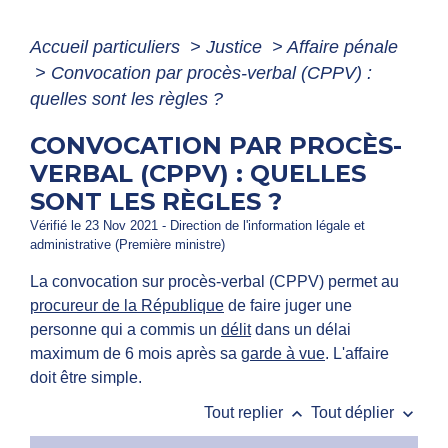
Accueil particuliers
>
Justice
>
Affaire pénale
>
Convocation par procès-verbal (CPPV) :
quelles sont les règles ?
CONVOCATION PAR PROCÈS-
VERBAL (CPPV) : QUELLES
SONT LES RÈGLES ?
Vérifié le 23 Nov 2021 - Direction de l'information légale et
administrative (Première ministre)
La convocation sur procès-verbal (CPPV) permet au
procureur de la République
de faire juger une
personne qui a commis un
délit
dans un délai
maximum de 6 mois après sa
garde à vue
. L'affaire
doit être simple.
keyboard_arrow_up
keyboard_arrow_down
Tout replier
Tout déplier