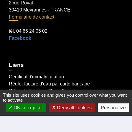
2 rue Royal
30410 Meyrannes - FRANCE
Formulaire de contact
tél. 04 66 24 05 02
Facebook
Liens
Certificat d'immatriculation
Régler facture d'eau par carte bancaire
Office du Tourisme Cèze Cévennes
This site uses cookies and gives you control over what you want
Visite virtuelle Eglise Romane XII Siécle.
to activate
Démarches administratives
OK, accept all
Deny all cookies
Personalize
Intercommunalité