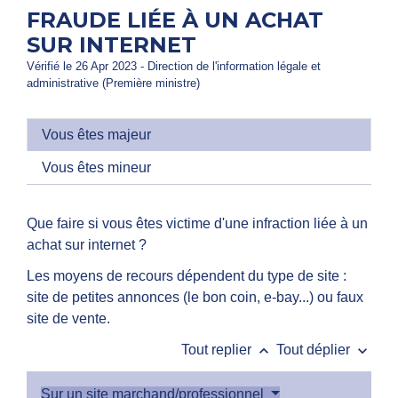
FRAUDE LIÉE À UN ACHAT
SUR INTERNET
Vérifié le 26 Apr 2023 - Direction de l'information légale et
administrative (Première ministre)
Vous êtes majeur
Vous êtes mineur
Que faire si vous êtes victime d'une infraction liée à un
achat sur internet ?
Les moyens de recours dépendent du type de site :
site de petites annonces (le bon coin, e-bay...) ou faux
site de vente.
keyboard_arrow_up
keyboard_arrow_down
Tout replier
Tout déplier
Sur un site marchand/professionnel