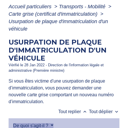
Accueil particuliers
>
Transports - Mobilité
>
Carte grise (certificat d'immatriculation)
>
Usurpation de plaque d'immatriculation d'un
véhicule
USURPATION DE PLAQUE
D'IMMATRICULATION D'UN
VÉHICULE
Vérifié le 28 Jan 2022 - Direction de l'information légale et
administrative (Première ministre)
Si vous êtes victime d'une usurpation de plaque
d'immatriculation, vous pouvez demander une
nouvelle carte grise comportant un nouveau numéro
d'immatriculation.
keyboard_arrow_up
keyboard_arrow_down
Tout replier
Tout déplier
De quoi s'agit-il ?