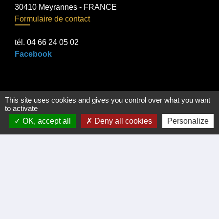
30410 Meyrannes - FRANCE
Formulaire de contact
tél. 04 66 24 05 02
Facebook
Liens
This site uses cookies and gives you control over what you want
to activate
Certificat d'immatriculation
OK, accept all
Deny all cookies
Personalize
Régler facture d'eau par carte bancaire
Office du Tourisme Cèze Cévennes
Visite virtuelle Eglise Romane XII Siécle.
Démarches administratives
Intercommunalité
Communauté de communes de Cèze Cévennes