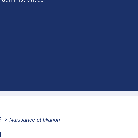
té
>
Naissance et filiation
N