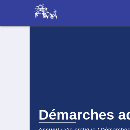
Démarches ad
Accueil
/
Vie pratique
/
Démarches 