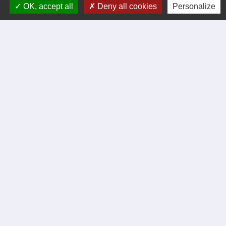
Formulaire de contact
OK, accept all
Deny all cookies
Personalize
tél. 04 66 24 05 02
Facebook
Liens
Certificat d'immatriculation
Régler facture d'eau par carte bancaire
Office du Tourisme Cèze Cévennes
Visite virtuelle Eglise Romane XII Siécle.
Démarches administratives
Intercommunalité
Communauté de communes de Cèze Cévennes