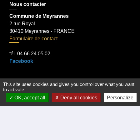
Nous contacter
Commune de Meyrannes
2 rue Royal
30410 Meyrannes - FRANCE
Formulaire de contact
tél. 04 66 24 05 02
Facebook
This site uses cookies and gives you control over what you want
Liens
to activate
OK, accept all
Deny all cookies
Personalize
Certificat d'immatriculation
Régler facture d'eau par carte bancaire
Office du Tourisme Cèze Cévennes
Visite virtuelle Eglise Romane XII Siécle.
Démarches administratives