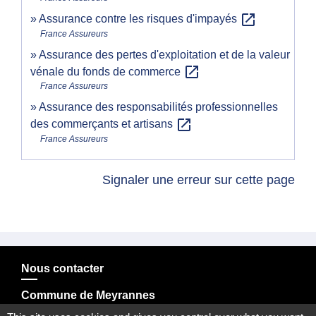
open_in_new
Assurance contre les risques d'impayés
France Assureurs
Assurance des pertes d'exploitation et de la valeur
open_in_new
vénale du fonds de commerce
France Assureurs
Assurance des responsabilités professionnelles
open_in_new
des commerçants et artisans
France Assureurs
Signaler une erreur sur cette page
Nous contacter
Commune de Meyrannes
2 rue Royal