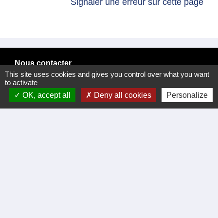
Signaler une erreur sur cette page
Nous contacter
This site uses cookies and gives you control over what you want
Commune de Meyrannes
to activate
2 rue Royal
OK, accept all
Deny all cookies
Personalize
30410 Meyrannes - FRANCE
Formulaire de contact
tél. 04 66 24 05 02
Facebook
Liens
Certificat d'immatriculation