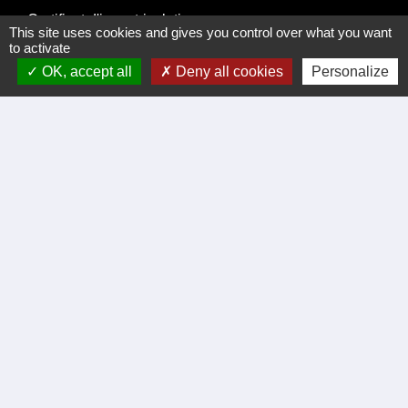
Certificat d'immatriculation
This site uses cookies and gives you control over what you want
Régler facture d'eau par carte bancaire
to activate
Office du Tourisme Cèze Cévennes
OK, accept all
Deny all cookies
Personalize
Visite virtuelle Eglise Romane XII Siécle.
Démarches administratives
Intercommunalité
Communauté de communes de Cèze Cévennes
Prefecture du Gard
La Region Occitanie
Departement du Gard
Mentions légales
-
Politique de confidentialité
-