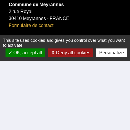
Commune de Meyrannes
2 rue Royal
30410 Meyrannes - FRANCE
Formulaire de contact
tél. 04 66 24 05 02
This site uses cookies and gives you control over what you want
to activate
Facebook
OK, accept all
Deny all cookies
Personalize
Liens
Certificat d'immatriculation
Régler facture d'eau par carte bancaire
Office du Tourisme Cèze Cévennes
Visite virtuelle Eglise Romane XII Siécle.
Démarches administratives