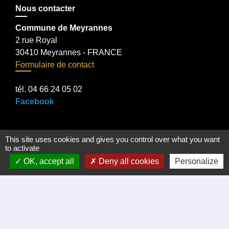
Nous contacter
Commune de Meyrannes
2 rue Royal
30410 Meyrannes - FRANCE
Formulaire de contact
tél. 04 66 24 05 02
Facebook
This site uses cookies and gives you control over what you want
Liens
to activate
OK, accept all
Deny all cookies
Personalize
Certificat d'immatriculation
Régler facture d'eau par carte bancaire
Office du Tourisme Cèze Cévennes
Visite virtuelle Eglise Romane XII Siécle.
Démarches administratives