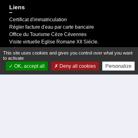
Liens
Certificat d'immatriculation
Régler facture d'eau par carte bancaire
Office du Tourisme Cèze Cévennes
Visite virtuelle Eglise Romane XII Siécle.
Démarches administratives
This site uses cookies and gives you control over what you want
to activate
OK, accept all
Deny all cookies
Personalize
Intercommunalité
Communauté de communes de Cèze Cévennes
Prefecture du Gard
La Region Occitanie
Departement du Gard