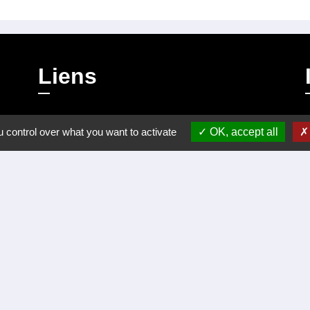
Liens
Certificat d'immatriculation
 control over what you want to activate
OK, accept all
Régler facture d'eau par carte bancaire
Office du Tourisme Cèze Cévennes
Visite virtuelle Eglise Romane XII Siécle.
Démarches administratives
alité
-
Accessibilité
-
Plan du site
-
Gestion des cookie