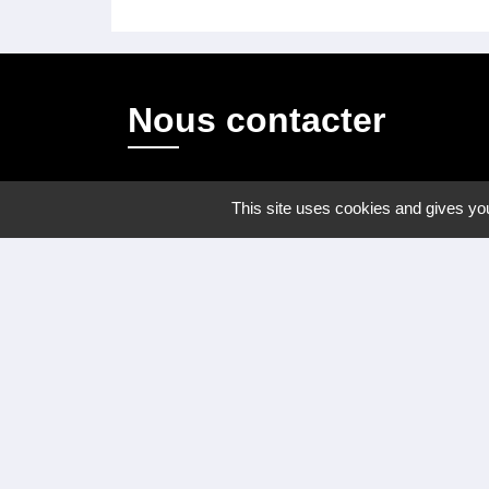
Nous contacter
Commune de Meyrannes
This site uses cookies and gives you
2 rue Royal
30410 Meyrannes - FRANCE
Formulaire de contact
tél. 04 66 24 05 02
Facebook
Mentions légales
-
Politique de confidenti