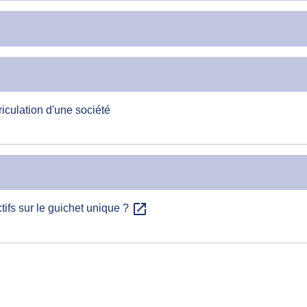
riculation d'une société
open_in_new
tifs sur le guichet unique ?