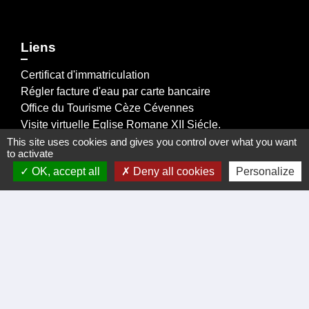
Liens
Certificat d'immatriculation
Régler facture d'eau par carte bancaire
Office du Tourisme Cèze Cévennes
Visite virtuelle Eglise Romane XII Siécle.
Démarches administratives
This site uses cookies and gives you control over what you want
to activate
OK, accept all
Deny all cookies
Personalize
Intercommunalité
Communauté de communes de Cèze Cévennes
Prefecture du Gard
La Region Occitanie
Departement du Gard