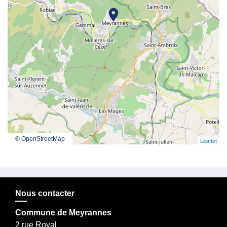
location_on
© OpenStreetMap
Leaflet
Nous contacter
Commune de Meyrannes
2 rue Royal