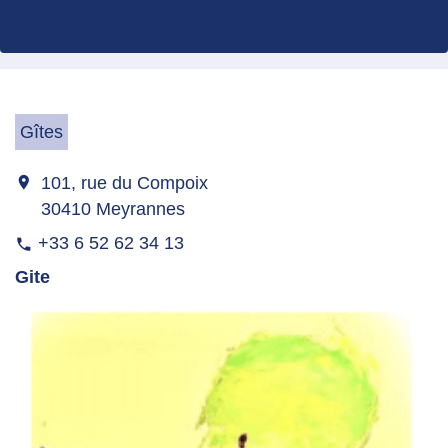
Gîtes
location_on
101, rue du Compoix
30410 Meyrannes
+33 6 52 62 34 13
phone
Gite