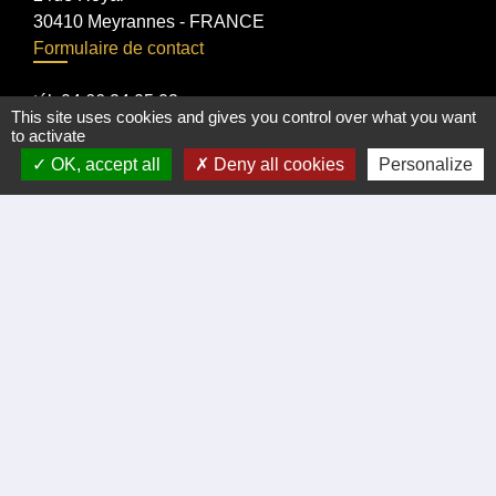
30410 Meyrannes - FRANCE
Formulaire de contact
tél. 04 66 24 05 02
This site uses cookies and gives you control over what you want
Facebook
to activate
OK, accept all
Deny all cookies
Personalize
Liens
Certificat d'immatriculation
Régler facture d'eau par carte bancaire
Office du Tourisme Cèze Cévennes
Visite virtuelle Eglise Romane XII Siécle.
Démarches administratives
Intercommunalité