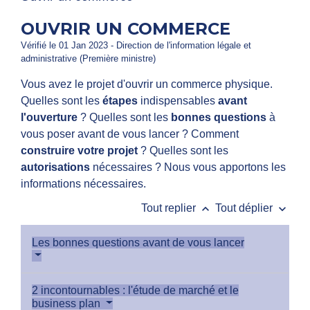
OUVRIR UN COMMERCE
Vérifié le 01 Jan 2023 - Direction de l'information légale et
administrative (Première ministre)
Vous avez le projet d'ouvrir un commerce physique.
Quelles sont les
étapes
indispensables
avant
l'ouverture
? Quelles sont les
bonnes questions
à
vous poser avant de vous lancer ? Comment
construire votre projet
? Quelles sont les
autorisations
nécessaires ? Nous vous apportons les
informations nécessaires.
keyboard_arrow_up
keyboard_arrow_down
Tout replier
Tout déplier
Les bonnes questions avant de vous lancer
2 incontournables : l'étude de marché et le
business plan