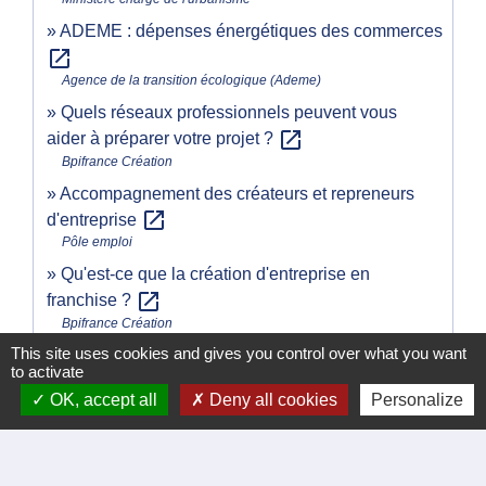
ADEME : dépenses énergétiques des commerces
open_in_new
Agence de la transition écologique (Ademe)
Quels réseaux professionnels peuvent vous
open_in_new
aider à préparer votre projet ?
Bpifrance Création
Accompagnement des créateurs et repreneurs
open_in_new
d'entreprise
Pôle emploi
Qu'est-ce que la création d'entreprise en
open_in_new
franchise ?
Bpifrance Création
This site uses cookies and gives you control over what you want
Dans quels cas la franchise est-elle une solution
to activate
open_in_new
pertinente ?
OK, accept all
Deny all cookies
Personalize
Bpifrance Création
open_in_new
Pratiques commerciales déloyales
Institut national de la consommation (INC)